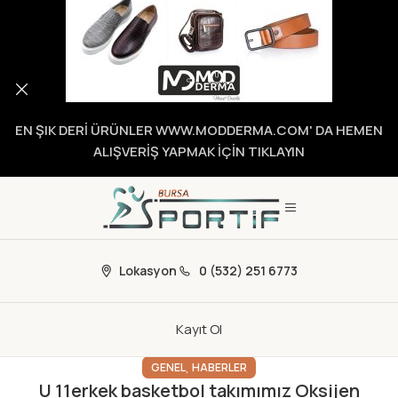
EN ŞIK DERİ ÜRÜNLER WWW.MODDERMA.COM' DA HEMEN
ALIŞVERİŞ YAPMAK İÇİN TIKLAYIN
Lokasyon
0 (532) 251 6773
Kayıt Ol
,
GENEL
HABERLER
U 11erkek basketbol takımımız Oksijen