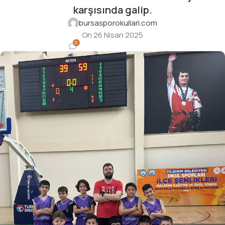
karşısında galip.
bursasporokullari.com
On 26 Nisan 2025
0