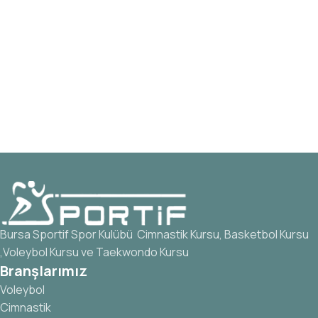
Bursa Sportif Spor Kulübü Cimnastik Kursu, Basketbol Kursu
,Voleybol Kursu ve Taekwondo Kursu
Branşlarımız
Voleybol
Cimnastik