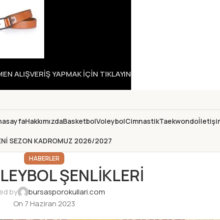
N ALIŞVERİŞ YAPMAK İÇİN TIKLAYIN
nasayfa
Hakkımızda
Basketbol
Voleybol
Cimnastik
Taekwondo
İletiş
ENİ SEZON KADROMUZ 2026/2027
HABERLER
OLEYBOL ŞENLİKLERİ
ed by
bursasporokullari.com
On 7 Haziran 2023