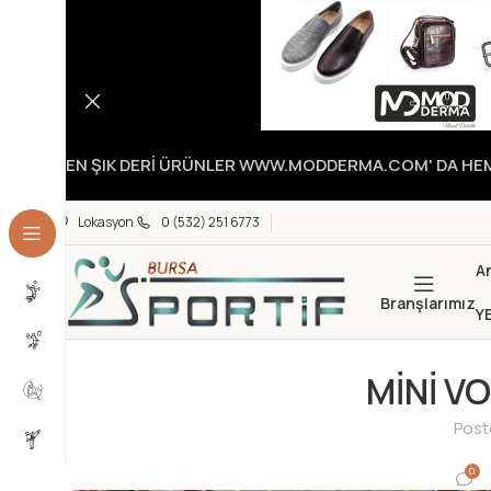
EN ŞIK DERİ ÜRÜNLER WWW.MODDERMA.COM' DA HEME
Lokasyon
0 (532) 251 6773
A
Branşlarımız
Y
MİNİ V
Post
0