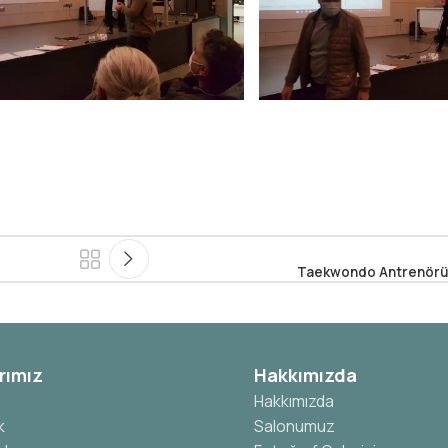
Taekwondo Antrenör
rımız
Hakkımızda
Hakkımızda
k
Salonumuz