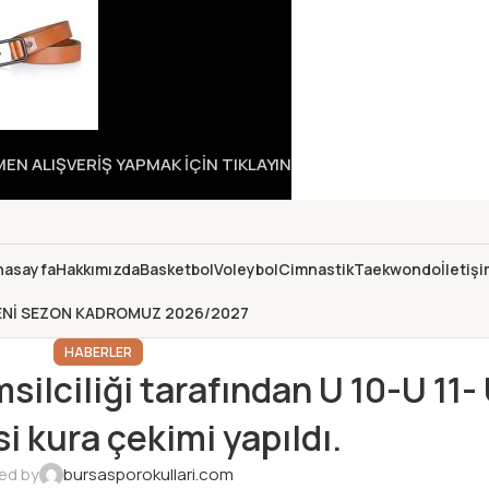
N ALIŞVERİŞ YAPMAK İÇİN TIKLAYIN
nasayfa
Hakkımızda
Basketbol
Voleybol
Cimnastik
Taekwondo
İletiş
ENİ SEZON KADROMUZ 2026/2027
HABERLER
silciliği tarafından U 10-U 11- 
i kura çekimi yapıldı.
ed by
bursasporokullari.com