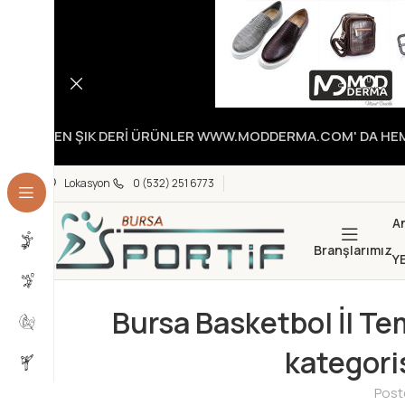
EN ŞIK DERİ ÜRÜNLER WWW.MODDERMA.COM' DA HEME
Lokasyon
0 (532) 251 6773
A
Branşlarımız
Y
Bursa Basketbol İl Tem
kategoris
Post