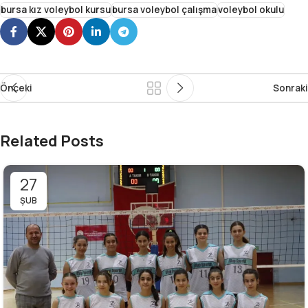
bursa kız voleybol kursu
bursa voleybol çalışma
voleybol okulu
Önceki
Sonraki
Related Posts
27
ŞUB