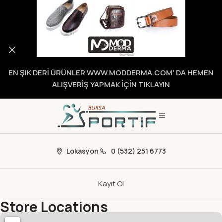
EN ŞIK DERİ ÜRÜNLER WWW.MODDERMA.COM' DA HEMEN
ALIŞVERİŞ YAPMAK İÇİN TIKLAYIN
Lokasyon
0 (532) 251 6773
Kayıt Ol
Store Locations
Home
Store Locations