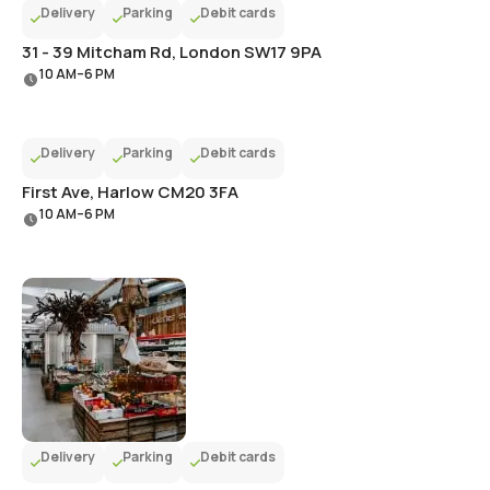
Delivery
Parking
Debit cards
31 - 39 Mitcham Rd, London SW17 9PA
10 AM–6 PM
Delivery
Parking
Debit cards
First Ave, Harlow CM20 3FA
10 AM–6 PM
Delivery
Parking
Debit cards