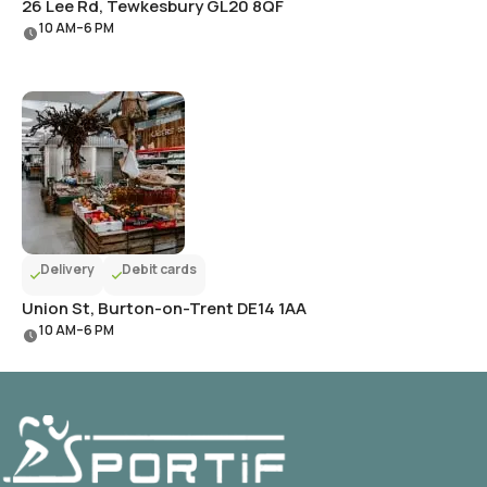
26 Lee Rd, Tewkesbury GL20 8QF
10 AM–6 PM
Delivery
Debit cards
Union St, Burton-on-Trent DE14 1AA
10 AM–6 PM