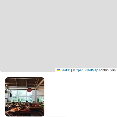
Leaflet
|
©
OpenStreetMap
contributors